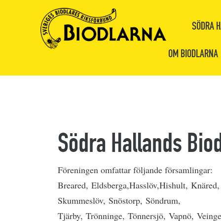
SÖDRA H
OM BIODLARNA
Södra Hallands Biod
Föreningen omfattar följande församlingar:
Breared, Eldsberga,Hasslöv,Hishult, Knäred
Skummeslöv, Snöstorp, Söndrum,
Tjärby, Trönninge, Tönnersjö, Vapnö, Veinge